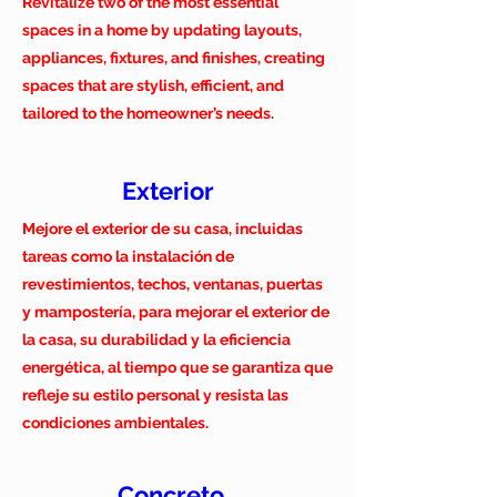
Revitalize two of the most essential
elementos estructurales. Esto puede
spaces in a home by updating layouts,
incluir todo, desde la instalación de
appliances, fixtures, and finishes, creating
marcos y paneles de yeso hasta trabajos
spaces that are stylish, efficient, and
de carpintería, pintura y electricidad
tailored to the homeowner’s needs.
personalizados.
Exterior
Mejore el exterior de su casa, incluidas
tareas como la instalación de
revestimientos, techos, ventanas, puertas
y mampostería, para mejorar el exterior de
la casa, su durabilidad y la eficiencia
energética, al tiempo que se garantiza que
refleje su estilo personal y resista las
condiciones ambientales.
Concreto