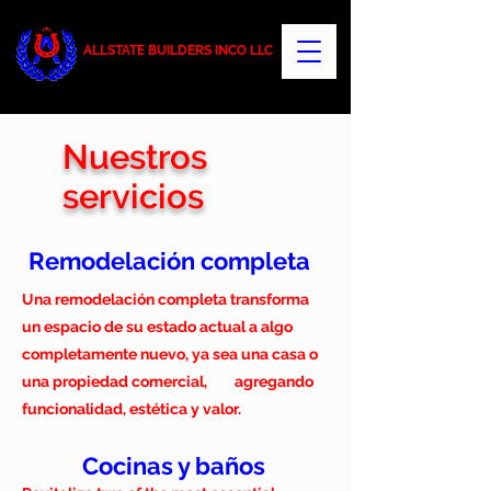
ALLSTATE BUILDERS INCO LLC
Nuestros
servicios
Remodelación completa
Una remodelación completa transforma
un espacio de su estado actual a algo
completamente nuevo, ya sea una casa o
una propiedad comercial,
así
agregando
Interior
funcionalidad, estética y valor.
Transforme espacios interiores mediante
la construcción o renovación de paredes,
Cocinas y baños
techos acústicos o comunes, pisos y otros